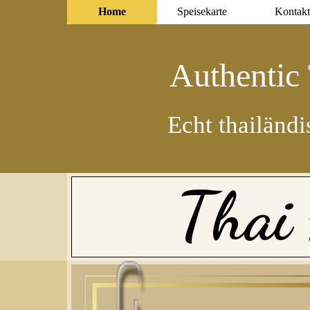
Home
Speisekarte
Kontakt
n
A
t
t
u
h
e
i
c
i
l
E
c
h
t
t
h
a
i
ä
n
d
T
h
a
i