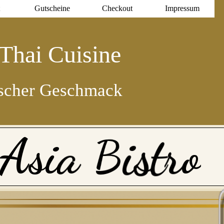
Gutscheine
Checkout
Impressum
T
n
h
a
i
C
u
i
s
i
e
h
h
e
G
s
c
e
r
s
c
m
a
c
k
a
s
i
A
B
i
s
t
r
o